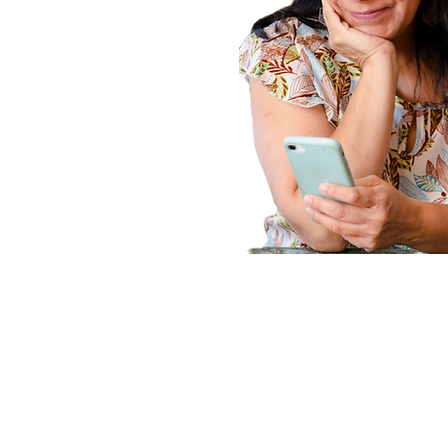
Contac
+52
inf
Cal