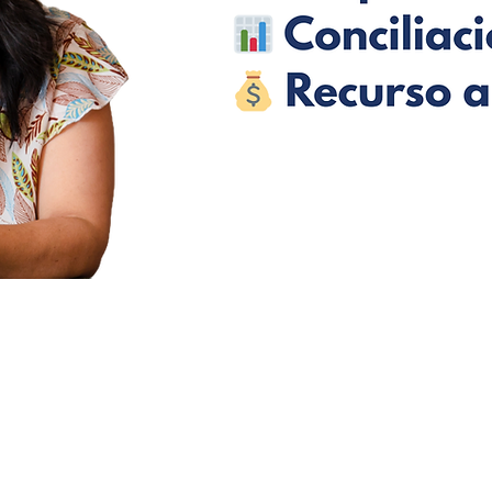
t:
Term
 55 3908 92
77
Noti
o@paisa.mx
le Arquímedes 36, Polanco, Miguel Hidalgo